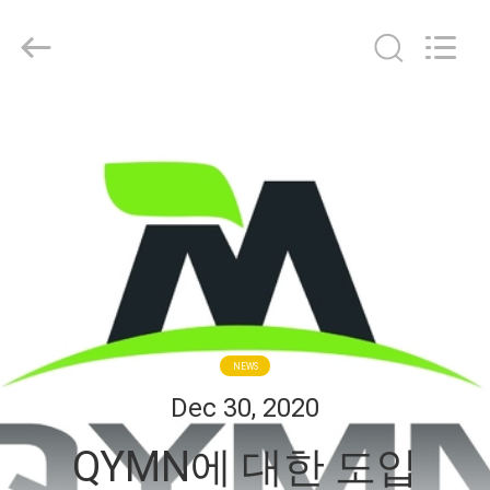
2020
-
2025
Weifang
Qiyuan
Adhesive
Products
집
Co.,Ltd..
All
Rights
Reserved.
Developed
by
제
ECER
품
우
리
NEWS
에
Dec 30, 2020
대
QYMN에 대한 도입