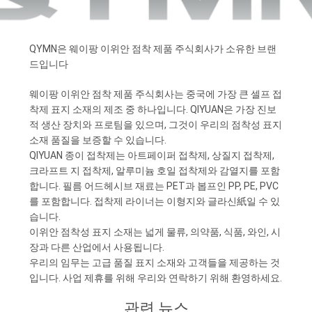
하
여
QYMN은 웨이팡 이위안 점착 제품 주식회사가 소유한 브랜
드입니다
공
웨이팡 이위안 점착 제품 주식회사는 중국에 가장 큰 셀프 접
장
착제 표지 소재의 제조 중 하나입니다. QIYUAN은 가장 진보
적 생산 장치와 프로팀을 있으며, 그것이 우리의 점착성 표지
여
소재 품질을 보증할 수 있습니다.
행
QIYUAN 종이 접착제는 아트페이퍼 접착제, 상질지 접착제,
크라프트 지 접착제, 알루미늄 호일 접착제와 감열지를 포함
합니다. 필름 어드헤시브 재료는 PET과 봅프인 PP, PE, PVC
를 포함합니다. 접착제 라이너는 이형지와 글라신紙일 수 있
품
습니다.
질
이위안 점착성 표지 소재는 넓게 물류, 의약품, 식품, 와인, 시
장과 다른 산업에서 사용됩니다.
관
우리의 임무는 고급 품질 표지 소재와 고객들을 제공하는 것
입니다. 사업 제휴를 위해 우리와 연락하기 위해 환영하세요.
리
관련 뉴스