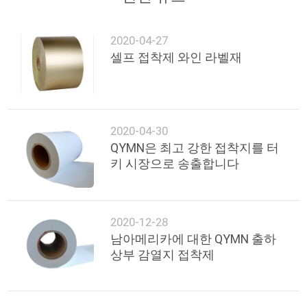
연
2020-04-27
락
셀프 접착제 와인 라벨재
주
세
2020-04-30
요
QYMN은 최고 강한 접착지를 터
키 시장으로 송출합니다
인
용
2020-12-28
문
남아메리카에 대한 QYMN 출하
상부 감열지 접착제
을
요